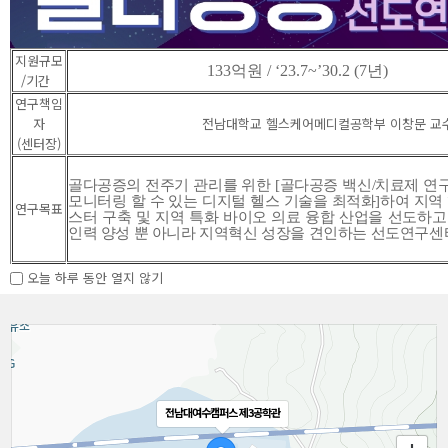
학부뉴스
지원규모
133
억원
/ ‘23.7~’30.2 (7
년
)
/기간
연구책임
자
전남대학교 헬스케어메디컬공학부 이창문 교
(센터장)
전남대학교 정
전남대 정영진
의공학과 및 헬
KIMES 2024
골다공증의 전주기 관리를 위한
[
골다공증 백신
/
치료제 연
영진 교수팀, 여
교수팀, 장흥 통
스케어메디컬
국제의료기기&
모니터링 할 수 있는 디지털 헬스 기술을 최적화
]
하여 지역
연구목표
수장애인복지
합의학박람회
공학부 학생들,
병원설비전시
스터 구축 및 지역 특화 바이오 의료 융합 산업을 선도하
관 너울가지축
서 ‘페이스마우
“2024학년도
회 (KIMES
인력 양성 뿐 아니라 지역혁신 성장을 견인하는 선도연구센
제서 ‘페이스마
스’·‘디지털 미
바이오헬스ICC
2024) 견학
우스’ 시연
러 테라피’ 공개
분야 학생-산업
오늘 하루 동안 열지 않기
체(CGBIO) 견
연구내
학”
1
단계
:
골다공증 경과 모니터링 솔루션 개발 및 골다공증
용
폼 연구 개발
, 2
단계
:
골다공성 골절 예측
/
맞춤형 치료 솔
치료물질 정밀 전달 플랫폼 연구 개발
전남대여수캠퍼스 제3공학관