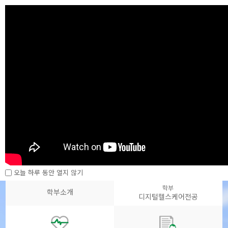
전남대학교
전남대학교 포털
혁신교육.창의연구.열린소통 비상하는
전남대학교 의공학부
School of Biomedical Engineering
(~’24 헬스케어메디컬공학부)
오늘 하루 동안 열지 않기
학부
학부소개
디지털헬스케어전공